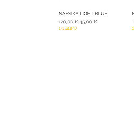
NAFSIKA LIGHT BLUE
Γρήγορη προβολή
Κανονική τιμή
Τιμή Έκπτωσης
Κ
120,00 €
45,00 €
1+1 ΔΩΡΟ