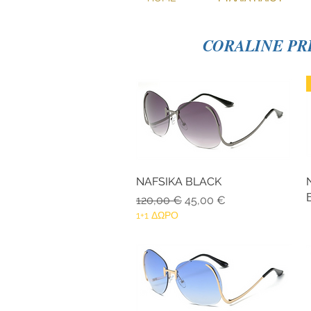
CORALINE PR
NAFSIKA BLACK
Γρήγορη προβολή
Κανονική τιμή
Τιμή Έκπτωσης
120,00 €
45,00 €
1+1 ΔΩΡΟ