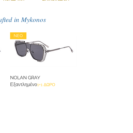
afted in Mykonos
NEO
NOLAN GRAY
Γρήγορη προβολή
Εξαντλημένο
1+1 ΔΩΡΟ