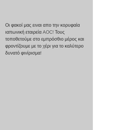
Οι φακοί μας ειναι απο την κορυφαία 
ιαπωνική εταιρεία AOC! Τους 
τοποθετούμε στο εμπρόσθιο μέρος και 
φροντίζουμε με το χέρι για το καλύτερο 
δυνατό φινίρισμα!