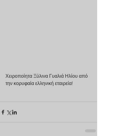
Χειροποίητα Ξύλινα Γυαλιά Ηλίου από 
την κορυφαία ελληνική εταιρεία!