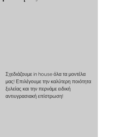
Σχεδιάζουμε in house όλα τα μοντέλα 
μας! Επιλέγουμε την καλύτερη ποιότητα 
ξυλείας και την περνάμε ειδική 
αντιυγρασιακή επίστρωση!