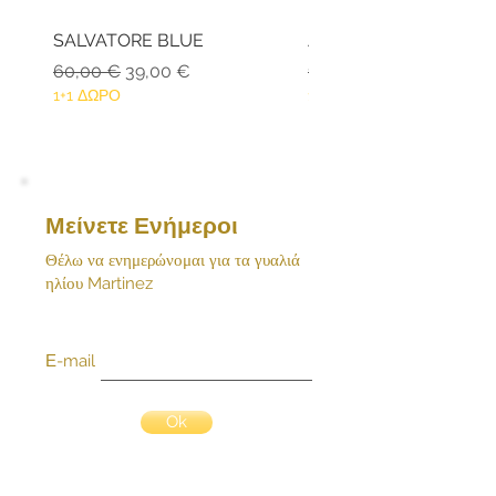
λάθος της εταιρείας δεσμευόμαστε να
αναλάβουμε το κόστος επιστροφής
SALVATORE BLUE
ANDROS BLACK
του προϊόντος. Επικοινωνήστε άμεσα
Κανονική τιμή
Τιμή Έκπτωσης
Κανονική τιμή
60,00 €
39,00 €
159,80 €
μαζί μας με email:
1+1 ΔΩΡΟ
1+1 ΔΩΡΟ
Μείνετε Ενήμεροι
Θέλω να ενημερώνομαι για τα γυαλιά
ηλίου Martinez
Ε-mail
Ok