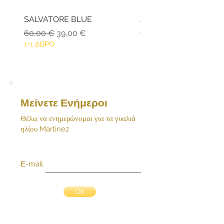
λάθος της εταιρείας δεσμευόμαστε να
αναλάβουμε το κόστος επιστροφής
SALVATORE BLUE
ANDROS BLACK
του προϊόντος. Επικοινωνήστε άμεσα
Κανονική τιμή
Τιμή Έκπτωσης
Κανονική τιμή
60,00 €
39,00 €
159,80 €
μαζί μας με email:
1+1 ΔΩΡΟ
1+1 ΔΩΡΟ
Μείνετε Ενήμεροι
Θέλω να ενημερώνομαι για τα γυαλιά
ηλίου Martinez
Ε-mail
Ok