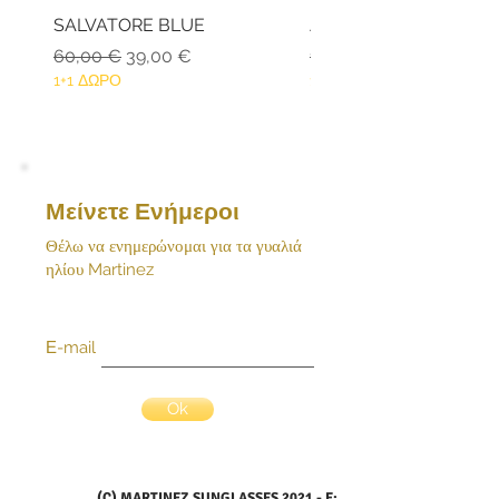
αναλάβουμε το κόστος επιστροφής
SALVATORE BLUE
ANDROS BLACK
του προϊόντος. Επικοινωνήστε άμεσα
Κανονική τιμή
Τιμή Έκπτωσης
Κανονική τιμή
60,00 €
39,00 €
159,80 €
μαζί μας με email:
1+1 ΔΩΡΟ
1+1 ΔΩΡΟ
Μείνετε Ενήμεροι
Θέλω να ενημερώνομαι για τα γυαλιά
ηλίου Martinez
Ε-mail
Ok
(C) MARTINEZ SUNGLASSES 2021 - E: