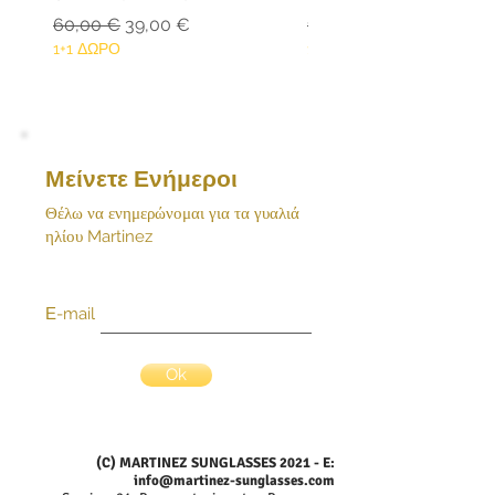
του προϊόντος. Επικοινωνήστε άμεσα
Κανονική τιμή
Τιμή Έκπτωσης
Κανονική τιμή
60,00 €
39,00 €
159,80 €
μαζί μας με email:
1+1 ΔΩΡΟ
1+1 ΔΩΡΟ
Μείνετε Ενήμεροι
Θέλω να ενημερώνομαι για τα γυαλιά
ηλίου Martinez
Ε-mail
Ok
(C) MARTINEZ SUNGLASSES 2021 - E:
info@martinez-sunglasses.com