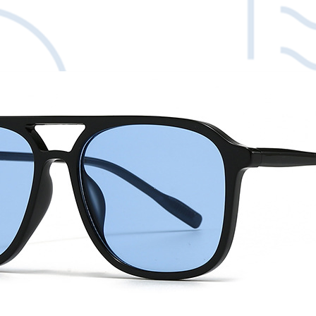
λάθος της εταιρείας
κόστος επιστροφής τ
άμεσα μαζί μας με em