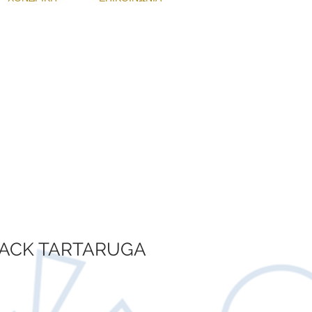
!
Ν ΠΡΟΣΦΟΡΑ
LACK TARTARUGA
Τιμή
Έκπτωσης