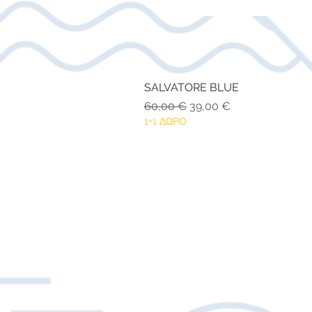
SALVATORE BLUE
Κανονική τιμή
Τιμή Έκπτωσης
60,00 €
39,00 €
1+1 ΔΩΡΟ