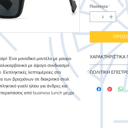
Ποσότητα
*
ΠΡΟΣΘ
ΧΑΡΑΚΤΗΡΙΣΤΙΚΑ
αίρι! Ένα μοναδικό μοντέλο με μαυρο
πολυκαρβονικό με άψογο συνδυασμό
ΥΛΙΚΟ ΚΑΤΑΣΚΕΥΗΣ
 Εκπληκτικές λεπτομέρειες στο
ΠΟΛΙΤΙΚΗ ΕΠΙΣΤ
πολυκαρβονικό πλασ
α των βραχιόνων σε διακριτικό στυλ
ΦΑΚΟΙ:
Πιστοποιημέ
Έχετε το δικαίωμα ν
ΣΥΣΚΕΥΑΣΙΑ:
Κούτι 
ληκτικό γυαλί ηλίου για άνδρες και
παραγγελία ή μέρος 
υφασμάτινη θήκη και
ς περιστάσεις από business lunch μέχρι
μας ανακοινώσετε το 
ΔΙΑΣΤΑΣΕΙΣ:
Μήκος ε
επιστροφή των προϊό
Φακών: 4 εκ., Μήκος 
εργασίμων ημερών α
παραλάβετε.Στην περ
το άμεσο κόστος επι
περίπτωση που ο λό