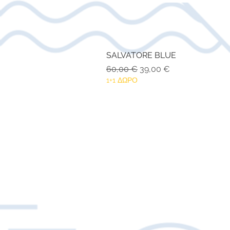
SALVATORE BLUE
Κανονική τιμή
Τιμή Έκπτωσης
60,00 €
39,00 €
1+1 ΔΩΡΟ