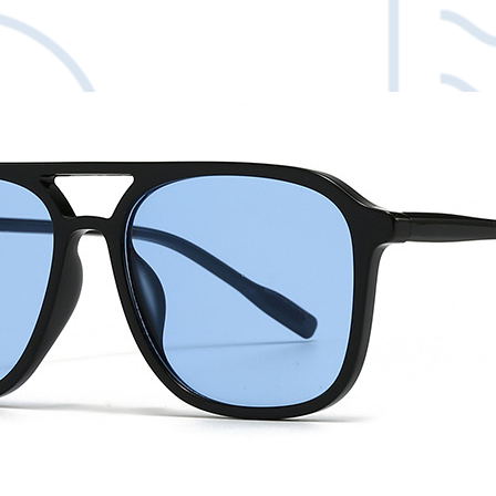
λάθος της εταιρείας
κόστος επιστροφής τ
άμεσα μαζί μας με em