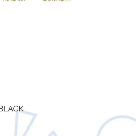
!
Ν ΠΡΟΣΦΟΡΑ
BLACK
Τιμή
Έκπτωσης