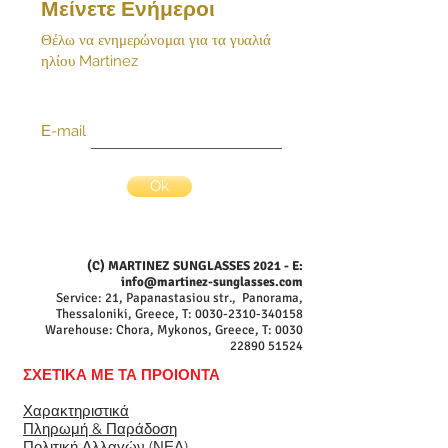
Μείνετε Ενήμεροι
προϊόντος. Επικοινωνήστε άμεσα
μαζί μας με email:
Θέλω να ενημερώνομαι για τα γυαλιά
ηλίου Martinez
Ε-mail
Ok
(C) MARTINEZ SUNGLASSES 2021 - E:
info@martinez-sunglasses.com
Service: 21, Papanastasiou str., Panorama,
Thessaloniki, Greece, T:
0030-2310-340158
Warehouse: Chora, Mykonos, Greece, T:
0030
22890 51524
ΣΧΕΤΙΚΑ ΜΕ ΤΑ ΠΡΟΙΟΝΤΑ
Χαρακτηριστικά
Πληρωμή & Παράδοση
Πολιτική Αλλαγών (ΝΕΑ)