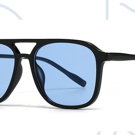
λάθος της εταιρείας
κόστος επιστροφής τ
άμεσα μαζί μας με em